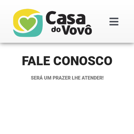
Ir
para
o
Togg
conteúdo
Navi
Institucional
FALE CONOSCO
Doações
SERÁ UM PRAZER LHE ATENDER!
Projetos
Transparênc
Regimentos i