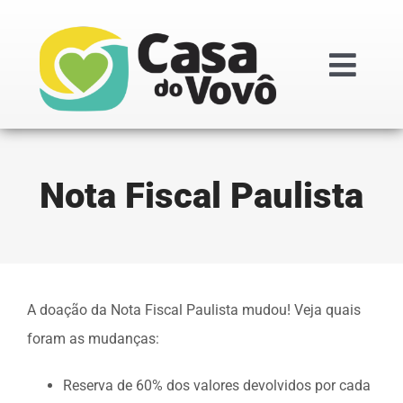
Ir
para
o
Togg
conteúdo
Navi
Institucional
Nota Fiscal Paulista
Doações
Projetos
A doação da Nota Fiscal Paulista mudou! Veja quais
Transparênc
foram as mudanças:
Reserva de 60% dos valores devolvidos por cada
Regimentos i