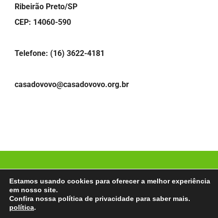
Ribeirão Preto/SP
CEP: 14060-590
Telefone: (16) 3622-4181
casadovovo@casadovovo.org.br
© Copyright
2026 | Casa do Vovô Ribeirão Preto |
Estamos usando cookies para oferecer a melhor experiência
Desenvolvido por:
MultilojasNet
em nosso site.
Confira nossa política de privacidade para saber mais.
política
.
Facebook
Instagram
YouTube
LinkedIn