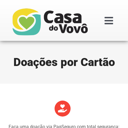
Ir
para
o
Togg
conteúdo
Navi
Institucional
Doações por Cartão
Doações
Projetos
Transparênc
Regimentos i
Faça uma doação via PagSeguro com total segurança: