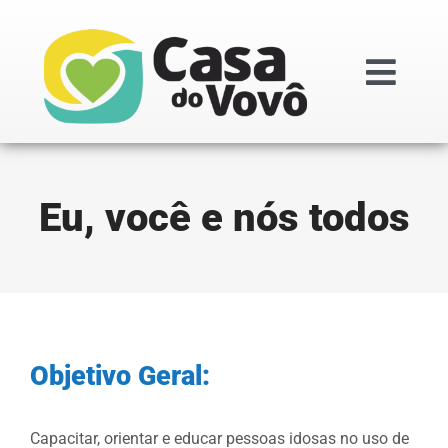
Ir
para
o
Togg
conteúdo
Navi
Institucional
Eu, você e nós todos
Doações
Projetos
Transparênc
Objetivo Geral:
Regimentos i
Capacitar, orientar e educar pessoas idosas no uso de