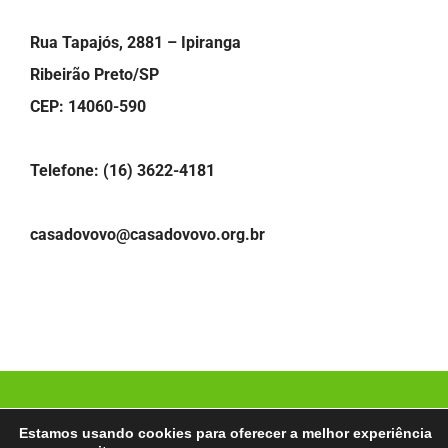
Rua Tapajós, 2881 – Ipiranga
Ribeirão Preto/SP
CEP: 14060-590
Telefone: (16) 3622-4181
casadovovo@casadovovo.org.br
© Copyright
2026 | Casa do Vovô Ribeirão Preto |
Estamos usando cookies para oferecer a melhor experiência
Desenvolvido por:
MultilojasNet