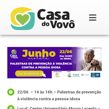
Ir
para
o
Togg
conteúdo
Navi
Institucional
Doações
Projetos
Transparênc
22/06 – 14 às 16h – Palestras de prevenção
à violência contra a pessoa idosa
Regimentos i
Local: Centro Universitário Moura Lacerda –