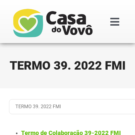
Ir
para
o
Togg
conteúdo
Navi
Institucional
TERMO 39. 2022 FMI
Doações
Projetos
Transparênc
Regimentos i
Termo de Colaboração 39-2022 FMI