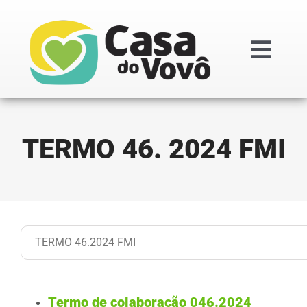
Ir
para
o
Togg
conteúdo
Navi
Institucional
TERMO 46. 2024 FMI
Doações
Projetos
Transparênc
Regimentos i
Termo de colaboração 046.2024