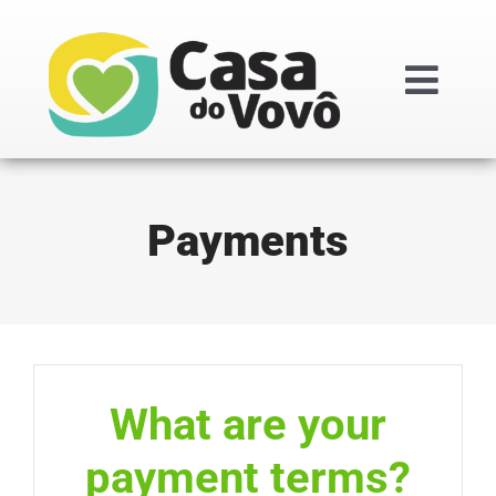
Ir
para
o
Togg
conteúdo
Navi
Institucional
Payments
Doações
Projetos
Transparênc
What are your
payment terms?
Regimentos i