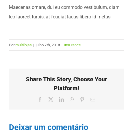
Maecenas ornare, dui eu commodo vestibulum, diam
ODS
leo laoreet turpis, at feugiat lacus libero id metus.
Contato
Por
multilojas
|
julho 7th, 2018
|
Insurance
Share This Story, Choose Your
Platform!
Facebook
X
LinkedIn
WhatsApp
Pinterest
E-
mail
Deixar um comentário