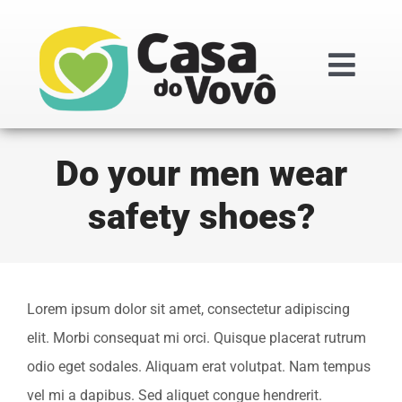
Ir
para
o
Togg
conteúdo
Navi
Institucional
Do your men wear
safety shoes?
Doações
Projetos
Lorem ipsum dolor sit amet, consectetur adipiscing
Transparênc
elit. Morbi consequat mi orci. Quisque placerat rutrum
odio eget sodales. Aliquam erat volutpat. Nam tempus
Regimentos i
vel mi a dapibus. Sed aliquet congue hendrerit.