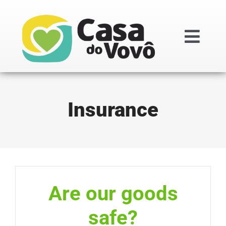
Ir
para
o
Togg
conteúdo
Navi
Institucional
Insurance
Doações
Projetos
Transparênc
Are our goods
safe?
Regimentos i